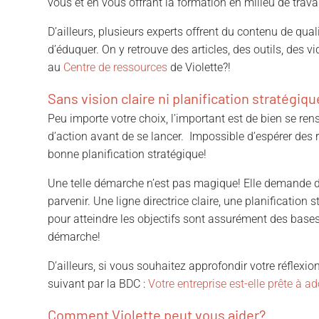
vous et en vous offrant la formation en milieu de travai
D’ailleurs, plusieurs experts offrent du contenu de qual
d’éduquer. On y retrouve des articles, des outils, des v
au
Centre de ressources
de Violette?!
Sans vision claire ni planification stratégiq
Peu importe votre choix, l’important est de bien se ren
d’action avant de se lancer. Impossible d’espérer des 
bonne planification stratégique!
Une telle démarche n’est pas magique! Elle demande d
parvenir. Une ligne directrice claire, une planificatio
pour atteindre les objectifs sont assurément des base
démarche!
D’ailleurs, si vous souhaitez approfondir votre réflexion
suivant par la BDC :
Votre entreprise est-elle prête à a
Comment Violette
peut vous aider?