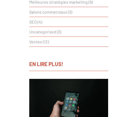
Meilleures stratégies marketing
(9)
Salons commerciaux
(3)
SEO
(4)
Uncategorized
(3)
Ventes
(12)
EN LIRE PLUS!