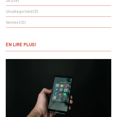
SEO
(4)
Uncategorized
(3)
Ventes
(12)
EN LIRE PLUS!